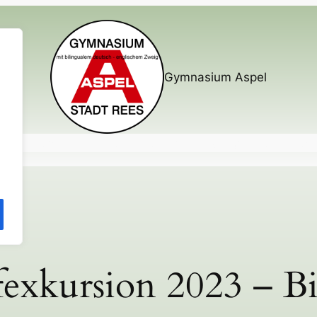
Gymnasium Aspel
nterricht
Mehr als Unterricht
Busverbindungen
Elternmitw
fexkursion 2023 – Bi