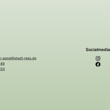
Socialmedia
Instagram
m-aspel@stadt-rees.de
Facebook
249
250