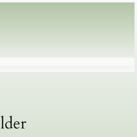
irkung
Virtueller Rundgang
lder